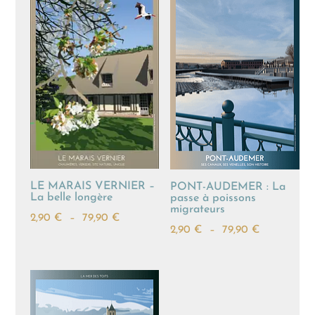
à
à
79,90 €
79,90 €
LE MARAIS VERNIER –
PONT-AUDEMER : La
La belle longère
passe à poissons
migrateurs
Plage
2,90
€
–
79,90
€
Plage
2,90
€
–
79,90
€
de
de
prix :
prix :
2,90 €
2,90 €
à
à
79,90 €