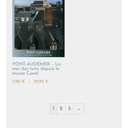
79,90 €
PONT-AUDEMER – La
mer des toits depuis le
musée Canel
Plage
2,90
€
–
79,90
€
de
prix :
2,90 €
1
2
3
→
à
79,90 €