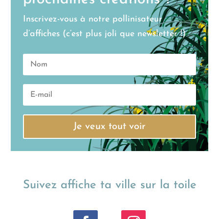
Inscrivez-vous à notre pollinisateur
d’affiches (c’est plus joli que newsletter !)
Je veux tout voir
Suivez affiche ta ville sur la toile