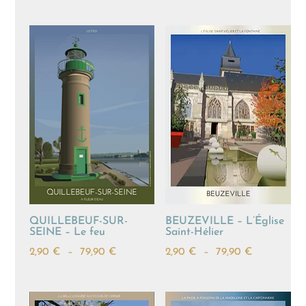
de
prix :
prix :
2,90 €
2,90 €
à
à
79,90 €
79,90 €
QUILLEBEUF-SUR-
BEUZEVILLE – L’Église
SEINE – Le feu
Saint-Hélier
Plage
Plage
2,90
€
–
79,90
€
2,90
€
–
79,90
€
de
de
prix :
prix :
2,90 €
2,90 €