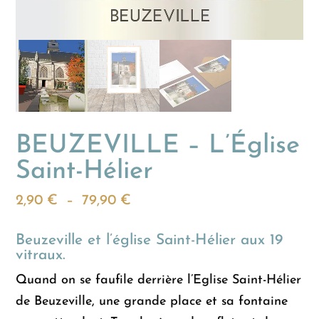
BEUZEVILLE – L’Église
Saint-Hélier
Plage
2,90
€
–
79,90
€
de
Beuzeville et l’église Saint-Hélier aux 19
prix :
vitraux.
2,90 €
Quand on se faufile derrière l’Eglise Saint-Hélier
à
de Beuzeville, une grande place et sa fontaine
79,90 €