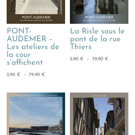
PONT-
La Risle sous le
AUDEMER –
pont de la rue
Les ateliers de
Thiers
la cour
Plage
2,90
€
–
79,90
€
s’affichent
de
Plage
prix :
2,90
€
–
79,90
€
de
2,90 €
prix :
à
2,90 €
79,90 €
à
79,90 €