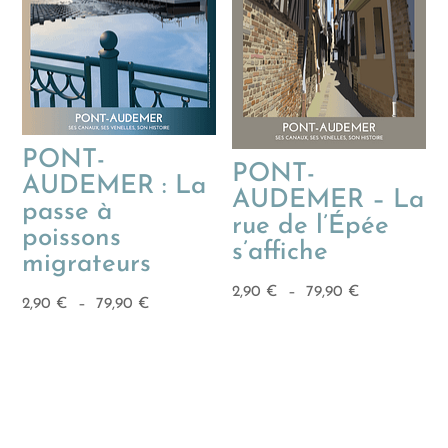
PONT-
PONT-
AUDEMER : La
AUDEMER – La
passe à
rue de l’Épée
poissons
s’affiche
migrateurs
Plage
2,90
€
–
79,90
€
Plage
2,90
€
–
79,90
€
de
de
prix :
prix :
2,90 €
2,90 €
à
à
79,90 €
79,90 €