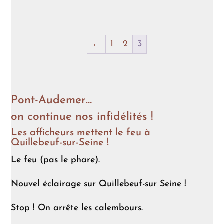
de
prix :
2,90 €
←
1
2
3
à
79,90 €
Pont-Audemer…
on continue nos infidélités !
Les afficheurs mettent le feu à
Quillebeuf-sur-Seine !
Le feu (pas le phare).
Nouvel éclairage sur Quillebeuf-sur Seine !
Stop ! On arrête les calembours.