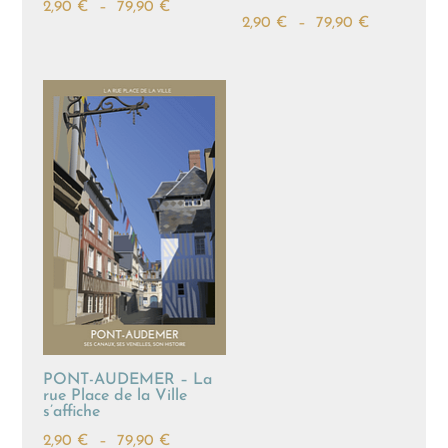
Plage
2,90
€
–
79,90
€
Plage
2,90
€
–
79,90
€
de
de
prix :
prix :
2,90 €
2,90 €
à
à
79,90 €
79,90 €
PONT-AUDEMER – La
rue Place de la Ville
s’affiche
Plage
2,90
€
–
79,90
€