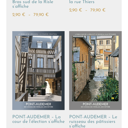
Bras sud de la Risle
la rue Thiers
s’affiche
Plage
2,90
€
–
79,90
€
Plage
2,90
€
–
79,90
€
de
de
prix :
prix :
2,90 €
2,90 €
à
à
79,90 €
79,90 €
PONT-AUDEMER – La
PONT-AUDEMER – Le
cour de l’élection s’affiche
ruisseau des pâtissiers
s’affiche