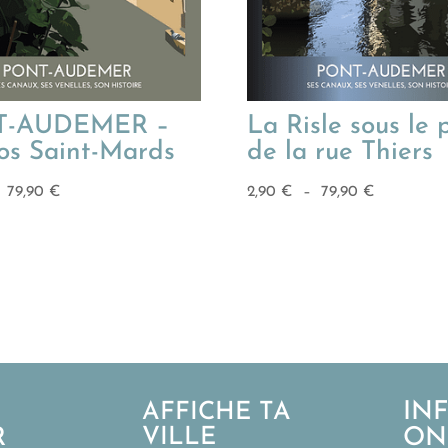
T-AUDEMER –
La Risle sous le 
os Saint-Mards
de la rue Thiers
Plage
Plage
–
79,90
€
2,90
€
–
79,90
€
de
de
prix :
prix :
2,90 €
2,90 €
à
à
79,90 €
79,90 €
IN
AFFICHE TA
R
VILLE
ON