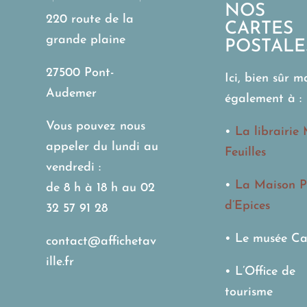
NOS
220 route de la
CARTES
grande plaine
POSTALE
27500 Pont-
Ici, bien sûr m
Audemer
également à :
Vous pouvez nous
•
La librairie 
appeler du lundi au
Feuilles
vendredi :
•
La Maison P
de 8 h à 18 h au
02
d’Epices
32 57 91 28
• Le musée Ca
contact@affichetav
ille.fr
• L’Office de
tourisme