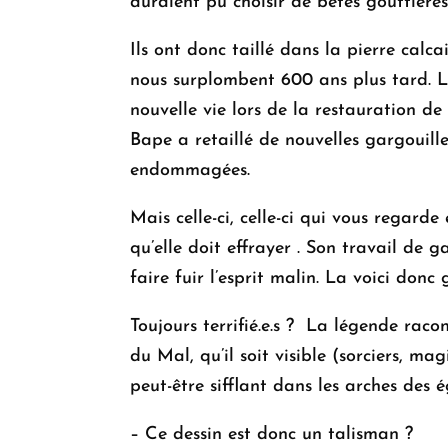
auraient pu choisir de bêtes gouttières.
-
Les
Ils ont donc taillé dans la pierre calc
gargouilles
nous surplombent 600 ans plus tard. L
de
nouvelle vie lors de la restauration de
Saint-
Bape a retaillé de nouvelles gargouill
Ouen
endommagées.
Mais celle-ci, celle-ci qui vous regarde
qu’elle doit effrayer . Son travail de g
faire fuir l’esprit malin. La voici donc
Toujours terrifié.e.s ? La légende raco
du Mal, qu’il soit visible (sorciers, ma
peut-être sifflant dans les arches des é
– Ce dessin est donc un talisman ?