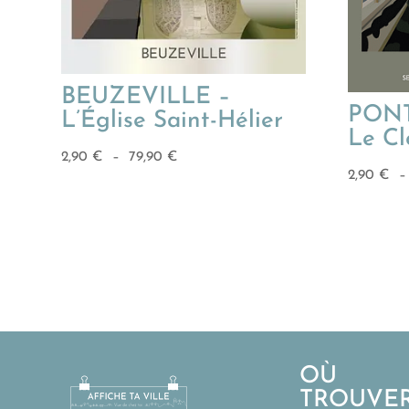
BEUZEVILLE –
PON
L’Église Saint-Hélier
Le Cl
Plage
2,90
€
–
79,90
€
2,90
€
de
prix :
2,90 €
à
79,90 €
OÙ
TROUVE