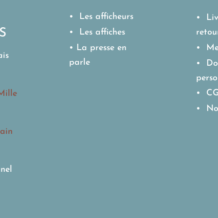
• Les afficheurs
• Liv
S
• Les affiches
retou
• La presse en
• Men
ais
parle
• Do
perso
• C
Mille
• No
ain
nel