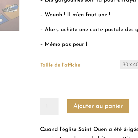
– Les gargouilles sont là pour effrayer
– Wouah ! Il m’en faut une !
– Alors, achète une carte postale des 
– Même pas peur !
Taille de l'affiche
quantité
Ajouter au panier
de
PONT-
Quand l’église Saint Ouen a été érigé
AUDEMER