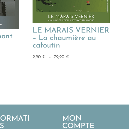
LE MARAIS VERNIER
pont
– La chaumière au
cafoutin
Plage
2,90
€
–
79,90
€
de
prix :
2,90 €
à
79,90 €
FORMATI
MON
S
COMPTE