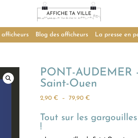
 afficheurs
Blog des afficheurs
La presse en p
PONT-AUDEMER – L
Saint-Ouen
Plage
2,90
€
–
79,90
€
de
Tout sur les gargouill
prix :
!
2,90 €
à