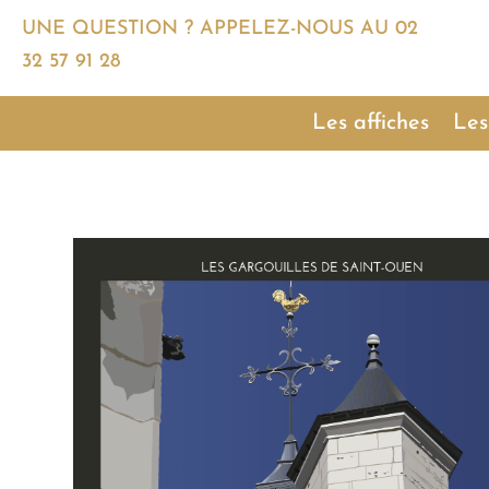
UNE QUESTION ? APPELEZ-NOUS AU
02
32 57 91 28
Les affiches
Les