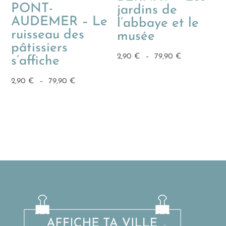
PONT-
jardins de
AUDEMER – Le
l’abbaye et le
ruisseau des
musée
pâtissiers
Plage
2,90
€
–
79,90
€
s’affiche
de
Plage
2,90
€
–
79,90
€
prix :
de
2,90 €
prix :
à
2,90 €
79,90 €
à
79,90 €