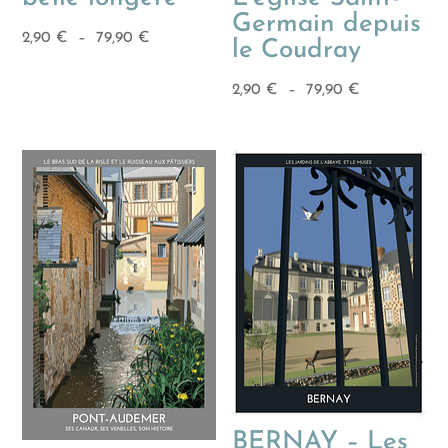
Germain depuis
Plage
2,90
€
–
79,90
€
le Coudray
de
prix :
Plage
2,90
€
–
79,90
€
2,90 €
de
à
prix :
79,90 €
2,90 €
à
79,90 €
BERNAY – Les