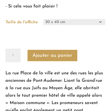
- Si cela vous fait plaisir !
Taille de l'affiche
quantité
Ajouter au panier
de
PONT-
La rue Place de la ville est une des rues les plus
AUDEMER
anciennes de Pont-Audemer. Liant la Grand’rue
-
à la rue aux Juifs au Moyen Âge, elle abritait
La
alors le tout premier hôtel de ville appelé alors
rue
« Maison commune ». Les promeneurs savent
Place
qu’elle enclot également un petit pont